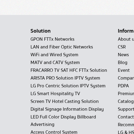
Solution
Inform
GPON FTTx Networks
About 
LAN and Fiber Optic Networks
CSR
WiFi and Wired System
News
MATV and CATV System
Blog
FRACARRO TV SAT HFC FTTx Solution
Event
ARISTA PRO Solution IPTV System
Compan
LG Pro Centric Solution IPTV System
PDPA
LG Smart Hospitality TV
Premiu
Screen TV Hotel Casting Solution
Catalo
Digital Signage Information Display
Suppor
LED Full Color Display Billboard
Contact
Advertising
Recomm
Access Control System
LG & H