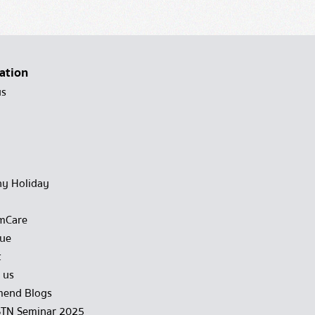
ation
us
y Holiday
mCare
gue
t
 us
end Blogs
STN Seminar 2025