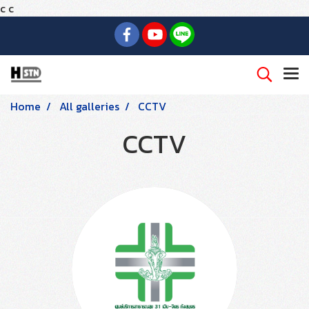
c
c
Home
All galleries
CCTV
CCTV