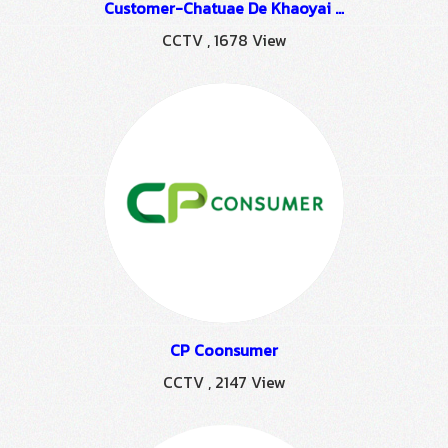
Customer-Chatuae De Khaoyai condo Belle
CCTV
,
1678 View
CP Coonsumer
CCTV
,
2147 View