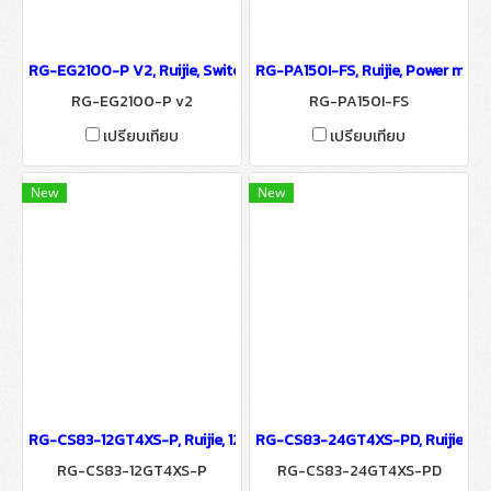
RG-EG2100-P V2, Ruijie, Switch , Smart Access Gateway 2 Wan Gigab
RG-PA150I-FS, Ruijie, Power mod
RG-EG2100-P v2
RG-PA150I-FS
เปรียบเทียบ
เปรียบเทียบ
New
New
RG-CS83-12GT4XS-P, Ruijie, 12-Port 1GE RJ45 Layer 3 Managed Acc
RG-CS83-24GT4XS-PD, Ruijie, Swit
RG-CS83-12GT4XS-P
RG-CS83-24GT4XS-PD