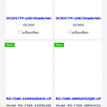
OC200 (TP-Link) Omada Hardware Controller wifi & wired System
OC300 (TP-Link) Omada Hardware 
OC200
OC300
เปรียบเทียบ
เปรียบเทียบ
New
New
RG-CS86-24XMG4XS4VS-UPD, Ruijie 24-Port Ruijie Cloud-Manage
RG-CS86-48MG4VS2QXS-UPD, Ruij
Model : RG-CS86-24XMG4XS
Model : RG-CS86-48MG4VS2