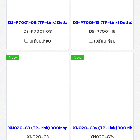
DS-P7001-08 (TP-Link) DeltaStream 8-port Pizza-box GPON Optica
DS-P7001-16 (TP-Link) DeltaStrea
DS-P7001-08
DS-P7001-16
เปรียบเทียบ
เปรียบเทียบ
New
New
XN020-G3 (TP-Link) 300Mbps Wireless N Gigabit VoIP GPON Router
XN020-G3v (TP-Link) 300Mbps Wir
XN020-G3
XN020-G3v