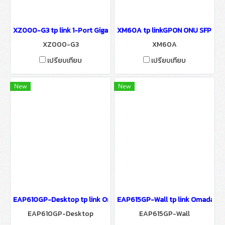
XZ000-G3 tp link 1-Port Gigabit GPON Terminal FTTx Solutions fo
XM60A tp linkGPON ONU SFP Modul
XZ000-G3
XM60A
เปรียบเทียบ
เปรียบเทียบ
New
New
EAP610GP-Desktop tp link Omada AX1800 Wi-Fi 6 Desktop GPON A
EAP615GP-Wall tp link Omada AX1
EAP610GP-Desktop
EAP615GP-Wall