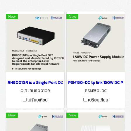
New
New
RH8001GR is a Single Port OLT designed FTTx Solutions for Buildi
PSM150-DC tp link 150W DC Power
OLT-RH8001GR
PSM150-DC
เปรียบเทียบ
เปรียบเทียบ
New
New