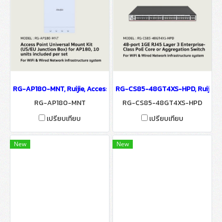
RG-AP180-MNT, Ruijie, Access Point ReyeeUniversal Mount Kit (US/
RG-CS85-48GT4XS-HPD, Ruijie, 48-
RG-AP180-MNT
RG-CS85-48GT4XS-HPD
เปรียบเทียบ
เปรียบเทียบ
New
New