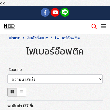
c
c
หน้าแรก
สินค้าทั้งหมด
ไฟเบอร์อ๊อฟติค
ไฟเบอร์อ๊อฟติค
เรียงตาม
พบสินค้า 137 ชิ้น