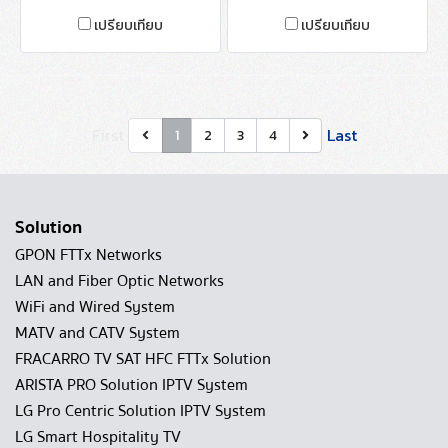
4VS-UPD
QXS-UPD
เปรียบเทียบ
เปรียบเทียบ
First
Last
1
2
3
4
Solution
GPON FTTx Networks
LAN and Fiber Optic Networks
WiFi and Wired System
MATV and CATV System
FRACARRO TV SAT HFC FTTx Solution
ARISTA PRO Solution IPTV System
LG Pro Centric Solution IPTV System
LG Smart Hospitality TV