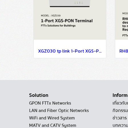
XGZ030 tp link 1-Port XGS-PON Terminal FTTx Solutions for Buildings
Solution
Inform
GPON FTTx Networks
เกี่ยวกับ
LAN and Fiber Optic Networks
กิจกรรม
WiFi and Wired System
ข่าวสาร
MATV and CATV System
บทควา