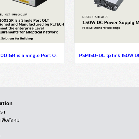
RH8001GR is a Single Port OLT designed FTTx Solutions for Buildings
ation
เรา
เพื่อสังคม
ม