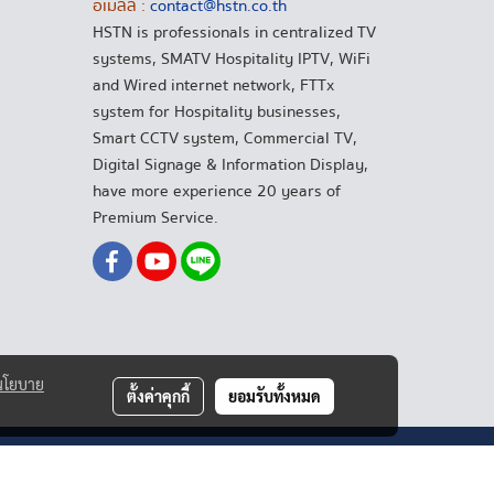
อีเมลล์ :
contact@hstn.co.th
HSTN is professionals in centralized TV
systems, SMATV Hospitality IPTV, WiFi
and Wired internet network, FTTx
system for Hospitality businesses,
Smart CCTV system, Commercial TV,
Digital Signage & Information Display,
have more experience 20 years of
Premium Service.
นโยบาย
ตั้งค่าคุกกี้
ยอมรับทั้งหมด