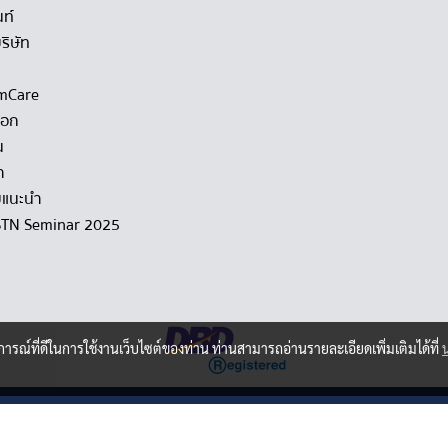
นท์
ริษัท
mCare
็อก
น
า
แนะนำ
STN Seminar 2025
บการณ์ที่ดีในการใช้งานเว็บไซต์ของท่าน ท่านสามารถอ่านรายละเอียดเพิ่มเติมได้ที่
Copy right by hstn.co.th
ผู้เข้าชมวันนี้
6,223