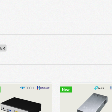
ER
New