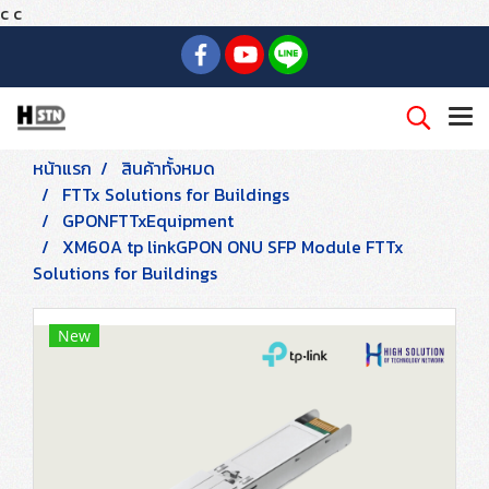
c
c
หน้าแรก
สินค้าทั้งหมด
FTTx Solutions for Buildings
GPONFTTxEquipment
XM60A tp linkGPON ONU SFP Module FTTx
Solutions for Buildings
New