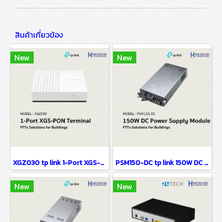
สินค้าเกี่ยวข้อง
New
New
XGZ030 tp link 1-Port XGS-PON Terminal FTTx Solutions for Buildings
PSM150-DC tp link 150W DC Power Supply Module FTTx Solutions for Buildings
New
New