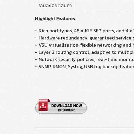
รายละเอียดสินค้า
Highlight Features
- Rich port types, 48 x 1GE SFP ports, and 4 x
- Hardware redundancy, guaranteed service 
- VSU virtualization, flexible networking and h
- Layer 3 routing control, adaptive to multip
- Network security policies, real-time moni
- SNMP, RMON, Syslog, USB log backup featur