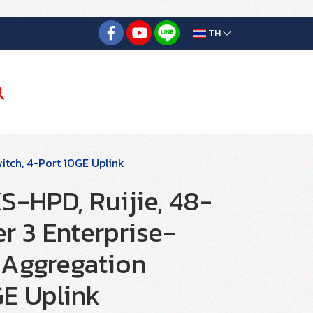
TH
itch, 4-Port 10GE Uplink
HPD, Ruijie, 48-
r 3 Enterprise-
 Aggregation
GE Uplink