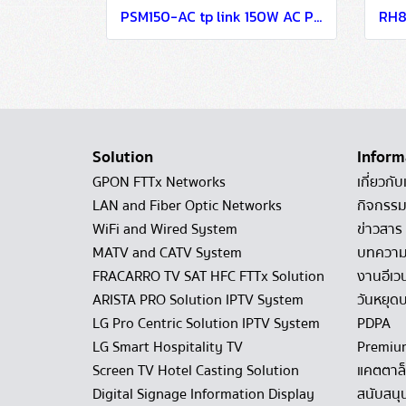
PSM150-AC tp link 150W AC Power Supply Module FTTx Solutions for Buildings
Solution
Inform
GPON FTTx Networks
เกี่ยวกับ
LAN and Fiber Optic Networks
กิจกรรม
WiFi and Wired System
ข่าวสาร
MATV and CATV System
บทควา
FRACARRO TV SAT HFC FTTx Solution
งานอีเว
ARISTA PRO Solution IPTV System
วันหยุดบ
LG Pro Centric Solution IPTV System
PDPA
LG Smart Hospitality TV
Premiu
Screen TV Hotel Casting Solution
แคตตาล
Digital Signage Information Display
สนับสนุ