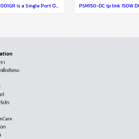
RH8001GR is a Single Port OLT designed FTTx Solutions for Buildings
ation
เรา
เพื่อสังคม
ม
นท์
ริษัท
mCare
็อก
น