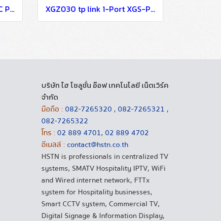
PSM150-DC tp link 150W DC Power Supply Module FTTx Solutions for Buildings
XGZ030 tp link 1-Port XGS-PON Terminal FTTx Solutions for Buildings
บริษัท ไฮ โซลูชั่น อ๊อฟ เทคโนโลยี เน็ตเวิร์ค
จำกัด
มือถือ :
082-7265320
,
082-7265321
,
082-7265322
โทร :
02 889 4701
,
02 889 4702
อีเมลล์ :
contact@hstn.co.th
HSTN is professionals in centralized TV
systems, SMATV Hospitality IPTV, WiFi
and Wired internet network, FTTx
system for Hospitality businesses,
Smart CCTV system, Commercial TV,
Digital Signage & Information Display,