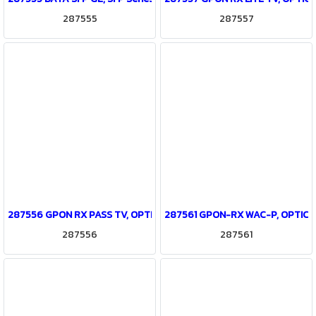
287555
287557
287556 GPON RX PASS TV, OPTICAL NETWORK TERMINAL Series
287561 GPON-RX WAC-P, OPTICA
287556
287561