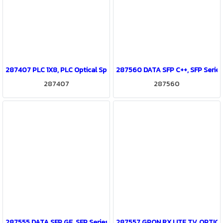
287407 PLC 1X8, PLC Optical Splitters Series
287560 DATA SFP C++, SFP Series
287407
287560
287555 DATA SFP GE, SFP Series
287557 GPON RX LITE TV, OPTIC