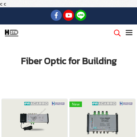
c
c
Fiber Optic for Building
New