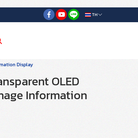
TH
mation Display
ansparent OLED
nage Information