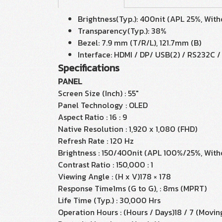
Brightness(Typ.): 400nit (APL 25%, With
Transparency(Typ.): 38%
Bezel: 7.9 mm (T/R/L), 121.7mm (B)
Interface: HDMI / DP/ USB(2) / RS232C /
Specifications
PANEL
Screen Size (Inch) : 55"
Panel Technology : OLED
Aspect Ratio : 16 : 9
Native Resolution : 1,920 x 1,080 (FHD)
Refresh Rate : 120 Hz
Brightness : 150/400nit (APL 100%/25%, With
Contrast Ratio : 150,000 : 1
Viewing Angle : (H x V)178 × 178
Response Time1ms (G to G), : 8ms (MPRT)
Life Time (Typ.) : 30,000 Hrs
Operation Hours : (Hours / Days)18 / 7 (Movi