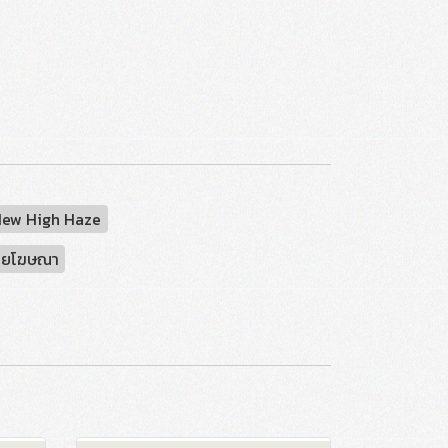
ew High Haze
้ายโฆษณา