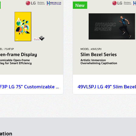
New
75XF3P LG 75" Customizable Open-frame Display for Smart Effciency OLED Signage Information Display
ation