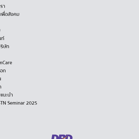
เรา
เพื่อสังคม
ม
นท์
ริษัท
mCare
็อก
น
า
แนะนำ
STN Seminar 2025