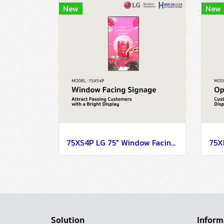
New
New
75XS4P LG 75" Window Facing Signage OLED Signage Information Display
Solution
Inform