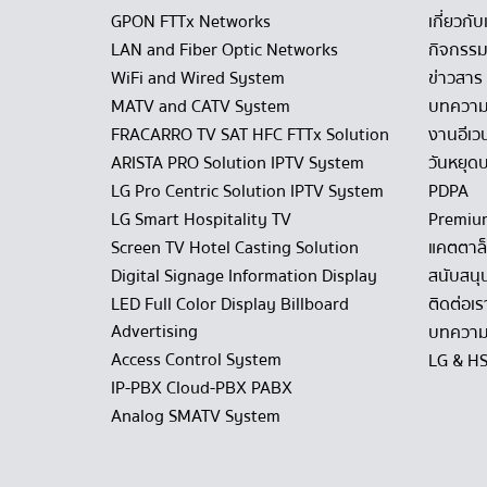
GPON FTTx Networks
เกี่ยวกับ
LAN and Fiber Optic Networks
กิจกรรม
WiFi and Wired System
ข่าวสาร
MATV and CATV System
บทควา
FRACARRO TV SAT HFC FTTx Solution
งานอีเว
ARISTA PRO Solution IPTV System
วันหยุดบ
LG Pro Centric Solution IPTV System
PDPA
LG Smart Hospitality TV
Premiu
Screen TV Hotel Casting Solution
แคตตาล
Digital Signage Information Display
สนับสนุ
LED Full Color Display Billboard
ติดต่อเร
Advertising
บทความ
Access Control System
LG & H
IP-PBX Cloud-PBX PABX
Analog SMATV System