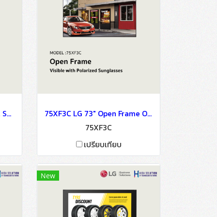
49VL5PJ LG 49" Slim Bezel Series OLED Signage Information Display
75XF3C LG 73" Open Frame OLED Signage Information Display
75XF3C
เปรียบเทียบ
New