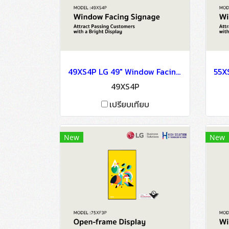
49XS4P LG 49" Window Facing Signage OLED Signage Information Display(copy)(copy)
49XS4P
เปรียบเทียบ
New
New