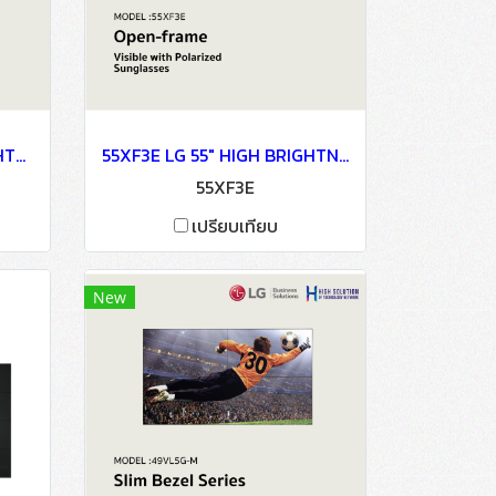
49XF3E LG 49" HIGH BRIGHTNESS SIGNAGE DISPLAY OLED Signage Information Display
55XF3E LG 55" HIGH BRIGHTNESS SIGNAGE DISPLAY OLED Signage Information Display
55XF3E
เปรียบเทียบ
New