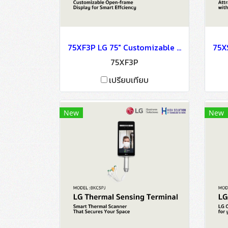
75XF3P LG 75" Customizable Open-frame Display for Smart Effciency OLED Signage Information Display
75XF3P
เปรียบเทียบ
New
New