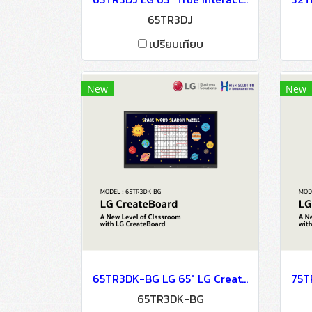
65TR3DJ
เปรียบเทียบ
New
New
65TR3DK-BG LG 65" LG CreateBoard Digital Signage Information Display
65TR3DK-BG