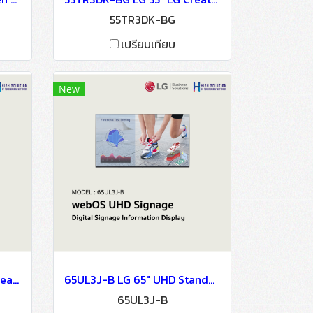
55TR3DK-BG
เปรียบเทียบ
New
86TR3DK-BX LG 86" LG CreateBoard Digital Signage Information Display
65UL3J-B LG 65" UHD Standard Signage Digital Signage Information Display
65UL3J-B