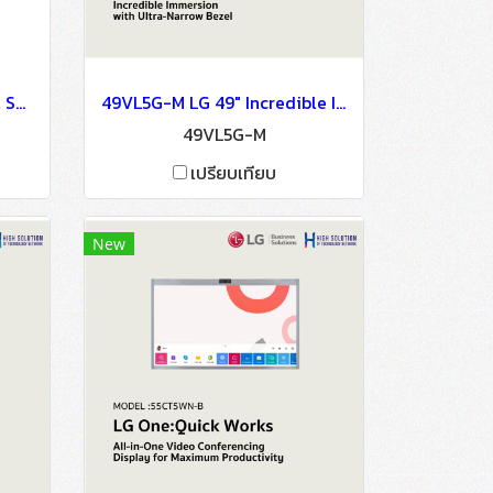
49VL5PJ LG 49" Slim Bezel Series OLED Signage Information Display
49VL5G-M LG 49" Incredible Immersion with Ultra-Narrow Bezel OLED Signage Information Display
49VL5G-M
เปรียบเทียบ
New