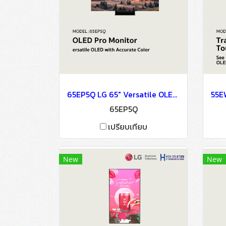
65EP5Q LG 65" Versatile OLED with Accurate Color OLED Signage Information Display
65EP5Q
เปรียบเทียบ
New
New