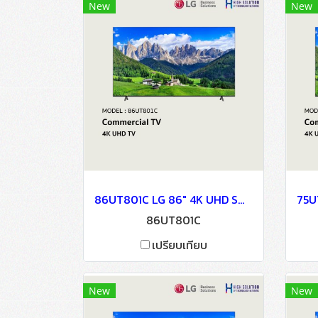
New
New
86UT801C LG 86" 4K UHD Smart TV
86UT801C
เปรียบเทียบ
New
New