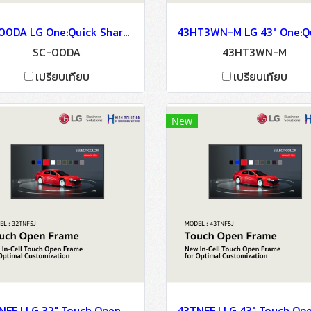
SC-00DA LG One:Quick Share Digital Signage Information Display
SC-00DA
43HT3WN-M
เปรียบเทียบ
เปรียบเทียบ
New
32TNF5J LG 32" Touch Open Frame Digital Signage Information Display(copy)