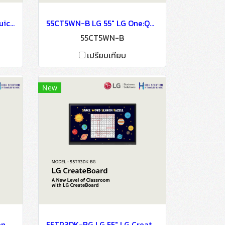
43HT3WN-M LG 43" One:Quick Flex Digital Signage Information Display
55CT5WN-B LG 55" LG One:Quick Works Digital Signage Information Display
55CT5WN-B
เปรียบเทียบ
New
43TNF5J LG 43" Touch Open Frame Digital Signage Information Display
55TR3DK-BG LG 55" LG CreateBoard Digital Signage Information Display