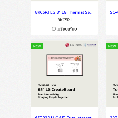
8KC5PJ LG 8" LG Thermal Sensing Terminal Digital Signage Information Display
8KC5PJ
เปรียบเทียบ
New
New
65TR3DJ LG 65" True Interactivity Bringing People Together Digital Signage Information Display(copy)