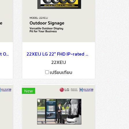
55EW5G LG 55″ Transparent OLED Signage OLED Signage Information Display
22XE1J LG 22" FHD IP-rated Outdoor Signage OLED Signage Information Display
22XE1J
เปรียบเทียบ
New