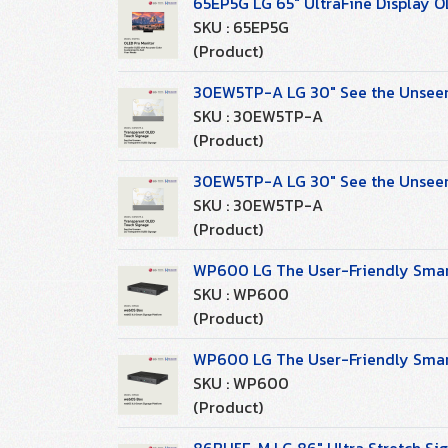
65EP5G LG 65" UltraFine Display O
SKU : 65EP5G
(Product)
30EW5TP-A LG 30" See the Unseen,
SKU : 30EW5TP-A
(Product)
30EW5TP-A LG 30" See the Unseen,
SKU : 30EW5TP-A
(Product)
WP600 LG The User-Friendly Smart
SKU : WP600
(Product)
WP600 LG The User-Friendly Smart
SKU : WP600
(Product)