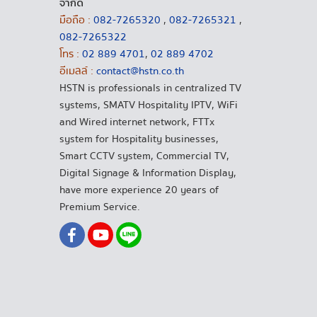
จำกัด
มือถือ :
082-7265320
,
082-7265321
,
082-7265322
โทร :
02 889 4701
,
02 889 4702
อีเมลล์ :
contact@hstn.co.th
HSTN is professionals in centralized TV
systems, SMATV Hospitality IPTV, WiFi
and Wired internet network, FTTx
system for Hospitality businesses,
Smart CCTV system, Commercial TV,
Digital Signage & Information Display,
have more experience 20 years of
Premium Service.