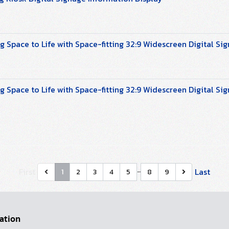
 Space to Life with Space-fitting 32:9 Widescreen Digital Si
 Space to Life with Space-fitting 32:9 Widescreen Digital Si
…
First
Last
1
2
3
4
5
8
9
ation