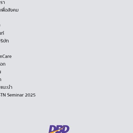
เรา
เพื่อสังคม
ม
นท์
ริษัท
mCare
็อก
น
า
แนะนำ
STN Seminar 2025