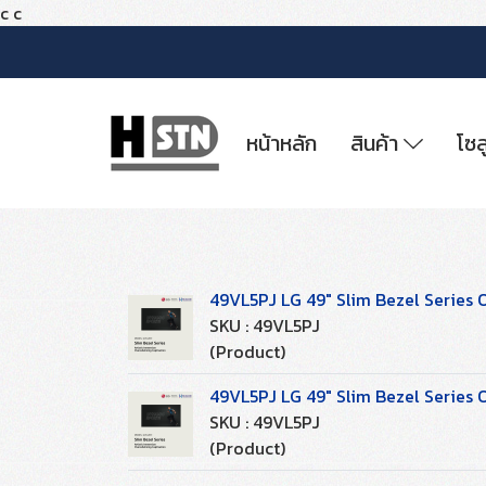
c
c
หน้าหลัก
สินค้า
โซล
49VL5PJ LG 49" Slim Bezel Series 
SKU : 49VL5PJ
(Product)
49VL5PJ LG 49" Slim Bezel Series 
SKU : 49VL5PJ
(Product)