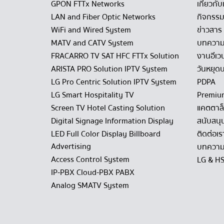
GPON FTTx Networks
เกี่ยวกับ
LAN and Fiber Optic Networks
กิจกรรม
WiFi and Wired System
ข่าวสาร
MATV and CATV System
บทควา
FRACARRO TV SAT HFC FTTx Solution
งานอีเว
ARISTA PRO Solution IPTV System
วันหยุดบ
LG Pro Centric Solution IPTV System
PDPA
LG Smart Hospitality TV
Premiu
Screen TV Hotel Casting Solution
แคตตาล
Digital Signage Information Display
สนับสนุ
LED Full Color Display Billboard
ติดต่อเร
Advertising
บทความ
Access Control System
LG & H
IP-PBX Cloud-PBX PABX
Analog SMATV System