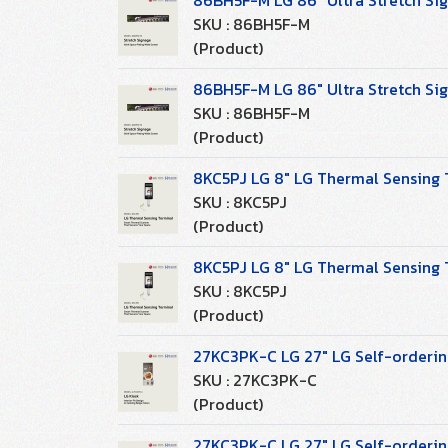
86BH5F-M LG 86" Ultra Stretch Sig
SKU : 86BH5F-M
(Product)
86BH5F-M LG 86" Ultra Stretch Sig
SKU : 86BH5F-M
(Product)
8KC5PJ LG 8" LG Thermal Sensing T
SKU : 8KC5PJ
(Product)
8KC5PJ LG 8" LG Thermal Sensing T
SKU : 8KC5PJ
(Product)
27KC3PK-C LG 27" LG Self-ordering
SKU : 27KC3PK-C
(Product)
27KC3PK-C LG 27" LG Self-ordering