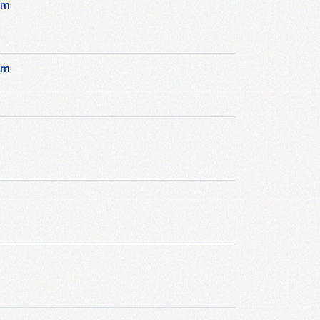
em
em