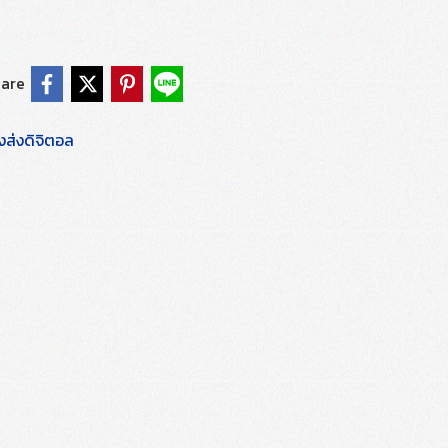
are
งส่งดิจิตอล