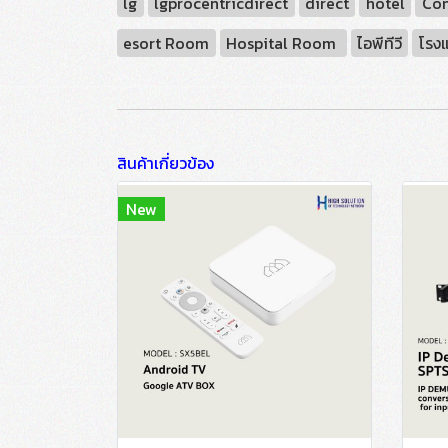
lg
lgprocentricdirect
direct
hotel
Con
esort Room
Hospital Room
ไอพีทีวี
โรง
สินค้าเกี่ยวข้อง
New