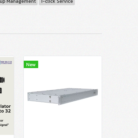
up Management
1-click Service
New