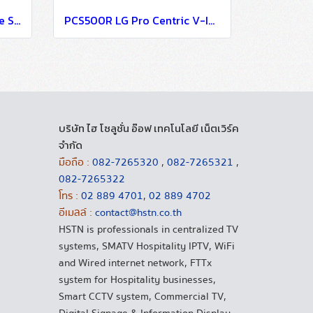
32 IP to 32 RF Analog Agile SSB Modulator (ACE) Convert 32 IP Digital TV 32 in 1 IP to Analog Modulator
PCS500R LG Pro Centric V-IPTV System-IPTV Solution For Hotel Resort and Hospital
บริษัท ไฮ โซลูชั่น อ๊อฟ เทคโนโลยี เน็ตเวิร์ค
จำกัด
มือถือ :
082-7265320
,
082-7265321
,
082-7265322
โทร :
02 889 4701
,
02 889 4702
อีเมลล์ :
contact@hstn.co.th
HSTN is professionals in centralized TV
systems, SMATV Hospitality IPTV, WiFi
and Wired internet network, FTTx
system for Hospitality businesses,
Smart CCTV system, Commercial TV,