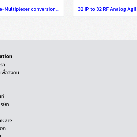
IP De-Multiplexer conversion 512 SPTS or MPTS to 512 SPTS output
ation
เรา
เพื่อสังคม
ม
นท์
ริษัท
mCare
็อก
น