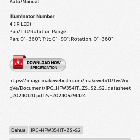
Auto/Manual
Illuminator Number
4 (IR LED)
Pan/Tilt/Rotation Range
Pan: 0°–360°; Tilt: 0°–90°; Rotation: 0°–360°
https://image.makewebcdn.com/makeweb/0/fwsVrx
qVa/Document/IPC_HFW3541T_ZS_S2_S2_datasheet
_20240120.pdf?v=202405291424
Dahua
IPC-HFW3541T-ZS-S2