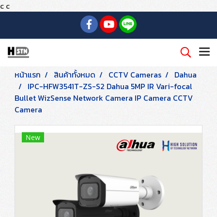
c
c
หน้าแรก
สินค้าทั้งหมด
CCTV Cameras
Dahua
IPC-HFW3541T-ZS-S2 Dahua 5MP IR Vari-focal
Bullet WizSense Network Camera IP Camera CCTV
Camera
New