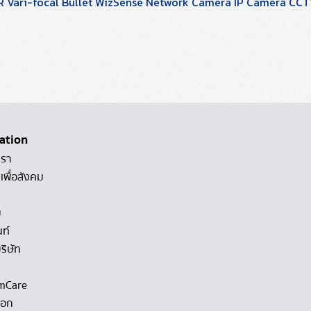
 Vari-focal Bullet WizSense Network Camera IP Camera CC
ation
เรา
เพื่อสังคม
ม
นท์
ริษัท
mCare
็อก