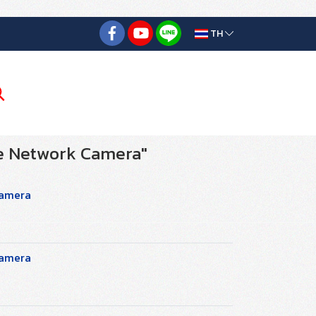
TH
se Network Camera"
Camera
Camera