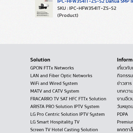
IPC-HFW3541T-ZS-S2 Dahua 5MP IR
SKU : IPC-HFW3541T-ZS-S2
(Product)
Solution
Inform
GPON FTTx Networks
เกี่ยวกับ
LAN and Fiber Optic Networks
กิจกรรม
WiFi and Wired System
ข่าวสาร
MATV and CATV System
บทควา
FRACARRO TV SAT HFC FTTx Solution
งานอีเว
ARISTA PRO Solution IPTV System
วันหยุดบ
LG Pro Centric Solution IPTV System
PDPA
LG Smart Hospitality TV
Premiu
Screen TV Hotel Casting Solution
แคตตาล