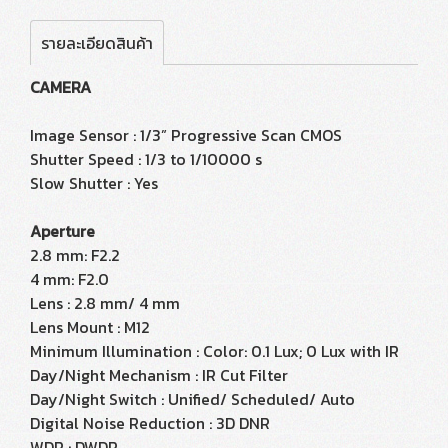
รายละเอียดสินค้า
CAMERA
Image Sensor : 1/3” Progressive Scan CMOS
Shutter Speed : 1/3 to 1/10000 s
Slow Shutter : Yes
Aperture
2.8 mm: F2.2
4 mm: F2.0
Lens : 2.8 mm/ 4 mm
Lens Mount : M12
Minimum Illumination : Color: 0.1 Lux; 0 Lux with IR
Day/Night Mechanism : IR Cut Filter
Day/Night Switch : Unified/ Scheduled/ Auto
Digital Noise Reduction : 3D DNR
WDR : DWDR