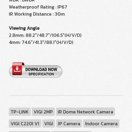
Weatherproof Rating : IP67
IR Working Distance : 30m
Viewing Angle
2.8mm: 88.2°/48.7°/106.5°(H/V/D)
4mm: 74.6°/41.3°/88.1°(H/V/D)
TP-LINK
VIGI 2MP
IR Dome Network Camera
VIGI C220I V1
VIGI
IP Camera
Indoor Camera