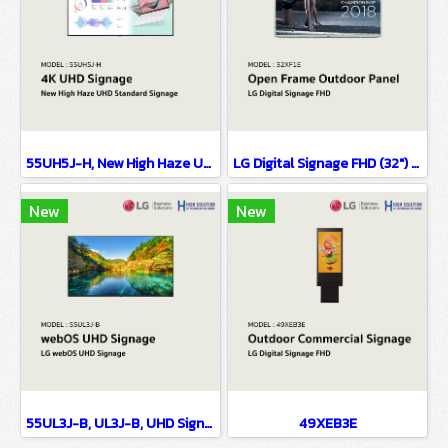
55UH5J-H, New High Haze UHD Standard Signage, UHD Signage, UH5J-H
LG Digital Signage FHD (32") 32XF1E
New
New
55UL3J-B, UL3J-B, UHD Signage, LG webOS UHD Signage
49XEB3E