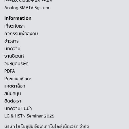
IP-PBX Cloud-PBX PABX
Analog SMATV System
Information
เกี่ยวกับเรา
กิจกรรมเพื่อสังคม
ข่าวสาร
บทความ
งานอีเวนท์
วันหยุดบริษัท
PDPA
PremiumCare
แคตตาล็อก
สนับสนุน
ติดต่อเรา
บทความแนะนำ
LG & HSTN Seminar 2025
บริษัท ไฮ โซลูชั่น อ๊อฟ เทคโนโลยี เน็ตเวิร์ค จำกัด