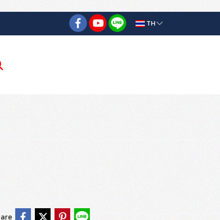
TH
are