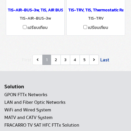
TIS-AIR-BUS-3w, TIS, AIR BUS Convertor With Power Supply - IoT
TIS-TRV, TIS, Thermostatic Radia
TIS-AIR-BUS-3w
TIS-TRV
เปรียบเทียบ
เปรียบเทียบ
First
Last
1
2
3
4
5
Solution
GPON FTTx Networks
LAN and Fiber Optic Networks
WiFi and Wired System
MATV and CATV System
FRACARRO TV SAT HFC FTTx Solution