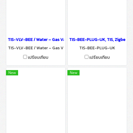
TIS-VLV-BEE / Water – Gas Valve, TIS, Smart Valve Controller - 
TIS-BEE-PLUG-UK, TIS, Zigbee Sm
TIS-VLV-BEE / Water – Gas V
TIS-BEE-PLUG-UK
alve
เปรียบเทียบ
เปรียบเทียบ
New
New