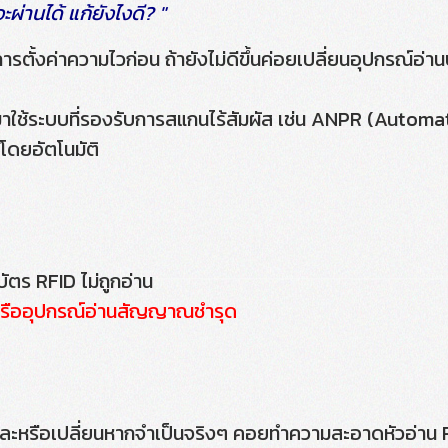
ะผ่านได้ แก้ยังไงดี? "
ตั้งค่าความไวก่อน ถ้ายังไม่ดีขึ้นค่อยเปลี่ยนอุปกรณ์อ่านบ
ใช้ระบบที่รองรับการสแกนไร้สัมผัส เช่น ANPR (Autom
้โดยอัตโนมัติ
ัตร RFID ไม่ถูกอ่าน
รืออุปกรณ์อ่านสัญญาณชำรุด
และหรือเปลี่ยนหากจำเป็นจริงๆ คอยทำความสะอาดหัวอ่าน