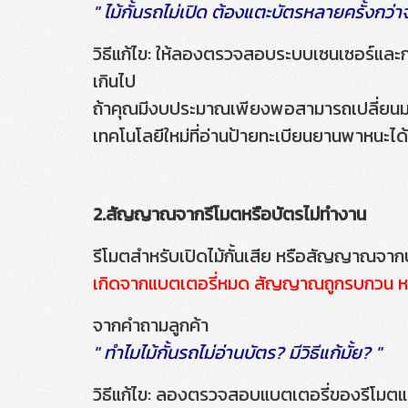
" ไม้กั้นรถไม่เปิด ต้องแตะบัตรหลายครั้งกว่าจ
วิธีแก้ไข: ให้ลองตรวจสอบระบบเซนเซอร์และการ
เกินไป
ถ้าคุณมีงบประมาณเพียงพอสามารถเปลี่ยนมา
เทคโนโลยีใหม่ที่อ่านป้ายทะเบียนยานพาหนะได
2.สัญญาณจากรีโมตหรือบัตรไม่ทำงาน
รีโมตสำหรับเปิดไม้กั้นเสีย หรือสัญญาณจากบ
เกิดจากแบตเตอรี่หมด สัญญาณถูกรบกวน ห
จากคำถามลูกค้า
" ทำไมไม้กั้นรถไม่อ่านบัตร? มีวิธีแก้มั้ย? "
วิธีแก้ไข: ลองตรวจสอบแบตเตอรี่ของรีโมต