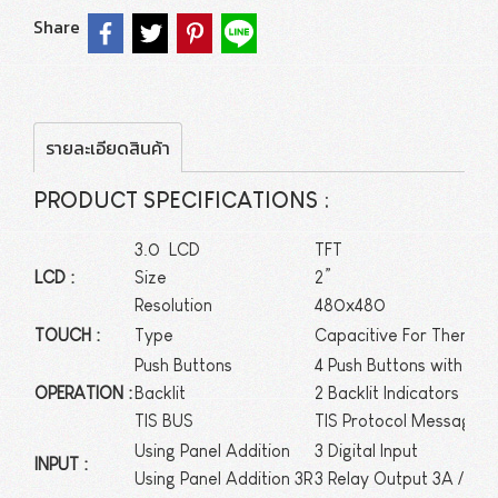
Share
รายละเอียดสินค้า
PRODUCT SPECIFICATIONS :
3.0 LCD
TFT
LCD :
Size
2”
Resolution
480x480
TOUCH :
Type
Capacitive For Thermos
Push Buttons
4 Push Buttons with Whi
OPERATION :
Backlit
2 Backlit Indicators
TIS BUS
TIS Protocol Message
Using Panel Addition
3 Digital Input
INPUT :
Using Panel Addition 3R
3 Relay Output 3A / 5A