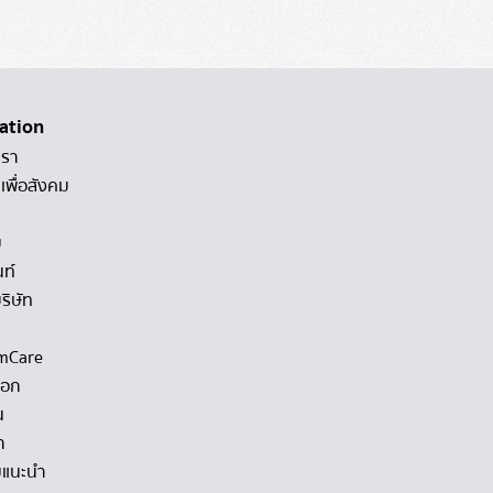
ation
เรา
เพื่อสังคม
ม
นท์
ริษัท
mCare
็อก
น
า
แนะนำ