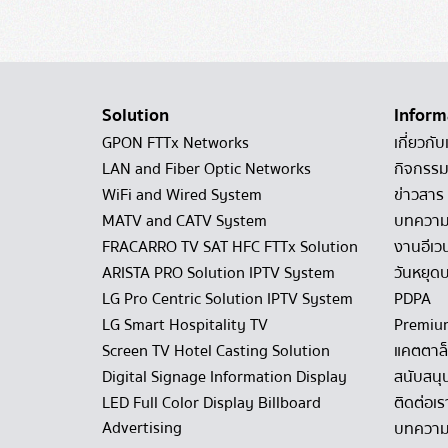
Solution
Inform
GPON FTTx Networks
เกี่ยวกับ
LAN and Fiber Optic Networks
กิจกรรม
WiFi and Wired System
ข่าวสาร
MATV and CATV System
บทควา
FRACARRO TV SAT HFC FTTx Solution
งานอีเว
ARISTA PRO Solution IPTV System
วันหยุดบ
LG Pro Centric Solution IPTV System
PDPA
LG Smart Hospitality TV
Premiu
Screen TV Hotel Casting Solution
แคตตาล
Digital Signage Information Display
สนับสนุ
LED Full Color Display Billboard
ติดต่อเร
Advertising
บทความ