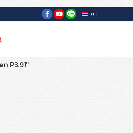
TH
en P3.91"