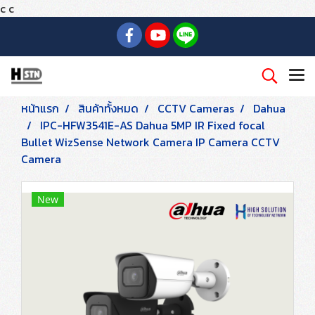
c
c
หน้าแรก
สินค้าทั้งหมด
CCTV Cameras
Dahua
IPC-HFW3541E-AS Dahua 5MP IR Fixed focal
Bullet WizSense Network Camera IP Camera CCTV
Camera
New