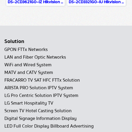
DS-2CD3621G0-IZ Hikvision 2MP Varifocal Bullet Network Camera IP Camera CCTV Camera (2.7-13.5mm)
DS-2CD3321G0-IU Hikvision 2MP Build in Mic Fixed Turret Network Camera IP Camera CCTV Camera (2.8mm)
Solution
GPON FTTx Networks
LAN and Fiber Optic Networks
WiFi and Wired System
MATV and CATV System
FRACARRO TV SAT HFC FTTx Solution
ARISTA PRO Solution IPTV System
LG Pro Centric Solution IPTV System
LG Smart Hospitality TV
Screen TV Hotel Casting Solution
Digital Signage Information Display
LED Full Color Display Billboard Advertising