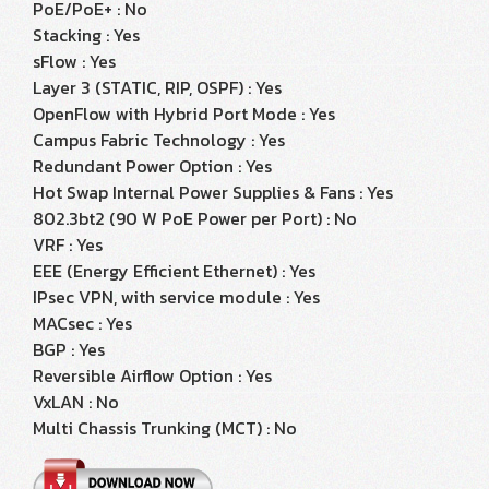
PoE/PoE+ : No
Stacking : Yes
sFlow : Yes
Layer 3 (STATIC, RIP, OSPF) : Yes
OpenFlow with Hybrid Port Mode : Yes
Campus Fabric Technology : Yes
Redundant Power Option : Yes
Hot Swap Internal Power Supplies & Fans : Yes
802.3bt2 (90 W PoE Power per Port) : No
VRF : Yes
EEE (Energy Efficient Ethernet) : Yes
IPsec VPN, with service module : Yes
MACsec : Yes
BGP : Yes
Reversible Airflow Option : Yes
VxLAN : No
Multi Chassis Trunking (MCT) : No