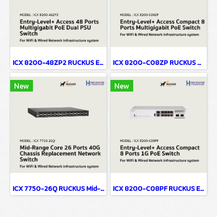
ICX 8200-48ZP2 RUCKUS Entry-Level+ Access 48 Ports Multigigabit PoE Dual PSU Network Switch For WiFi & Wired Network infrastructure system
ICX 8200-C08ZP RUCKUS Entry-Level+ Access Compact 8 Ports Multigigabit PoE Network Switch For WiFi & Wired Network infrastructure system
New
New
ICX 7750-26Q RUCKUS Mid-Range Core 26 Ports 40G No PoE Chassis Replacement Network Switch For WiFi & Wired Network infrastructure system
ICX 8200-C08PF RUCKUS Entry-Level+ Access Compact 8 Ports 1G PoE Network Switch For WiFi & Wired Network infrastructure system