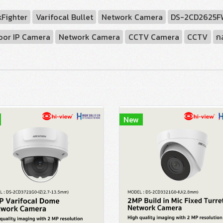
Fighter
Varifocal Bullet
Network Camera
DS-2CD2625FW
oor IP Camera
Network Camera
CCTV Camera
CCTV
ก
New