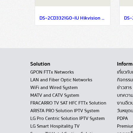
DS-2CD3321G0-IU Hikvision 2MP Build in Mic Fixed Turret Network Camera IP Camera CCTV Camera (4mm)
Solution
Inform
GPON FTTx Networks
เกี่ยวกับ
LAN and Fiber Optic Networks
กิจกรรม
WiFi and Wired System
ข่าวสาร
MATV and CATV System
บทควา
FRACARRO TV SAT HFC FTTx Solution
งานอีเว
ARISTA PRO Solution IPTV System
วันหยุดบ
LG Pro Centric Solution IPTV System
PDPA
LG Smart Hospitality TV
Premiu