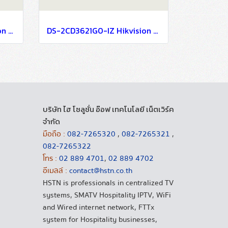
DS-2CD3321G0-IU Hikvision 2MP Build in Mic Fixed Turret Network Camera IP Camera CCTV Camera (2.8mm)
DS-2CD3621G0-IZ Hikvision 2MP Varifocal Bullet Network Camera IP Camera CCTV Camera (2.7-13.5mm)
บริษัท ไฮ โซลูชั่น อ๊อฟ เทคโนโลยี เน็ตเวิร์ค
จำกัด
มือถือ :
082-7265320
,
082-7265321
,
082-7265322
โทร :
02 889 4701
,
02 889 4702
อีเมลล์ :
contact@hstn.co.th
HSTN is professionals in centralized TV
systems, SMATV Hospitality IPTV, WiFi
and Wired internet network, FTTx
system for Hospitality businesses,