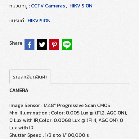
หมวดหมู่ :
CCTV Cameras
,
HIKVISION
แบรนด์ :
HIKVISION
Share
รายละเอียดสินค้า
CAMERA
Image Sensor : 1/2.8" Progressive Scan CMOS
Min. Illumination : Color: 0.005 Lux @ (F1.2, AGC ON),
0 Lux with IR,Color: 0.0068 Lux @ (F1.4, AGC ON), 0
Lux with IR
Shutter Speed : 1/3 s to 1/100,000 s