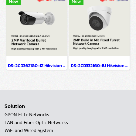
New
New
DS-2CD3621G0-IZ Hikvision 2MP Varifocal Bullet Network Camera IP Camera CCTV Camera (2.7-13.5mm)
DS-2CD3321G0-IU Hikvision 2MP Build in Mic Fixed Turret Network Camera IP Camera CCTV Camera (4mm)
Solution
GPON FTTx Networks
LAN and Fiber Optic Networks
WiFi and Wired System