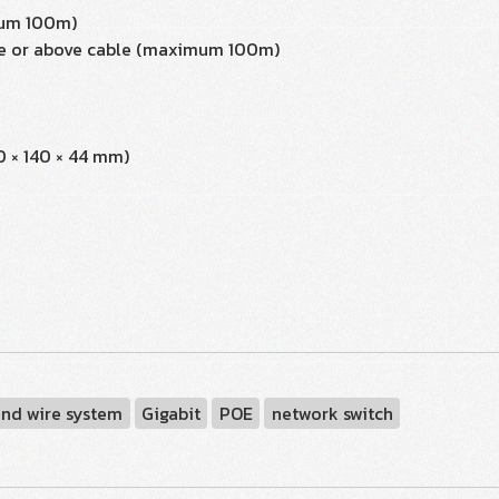
mum 100m)
e or above cable (maximum 100m)
440 × 140 × 44 mm)
 and wire system
Gigabit
POE
network switch