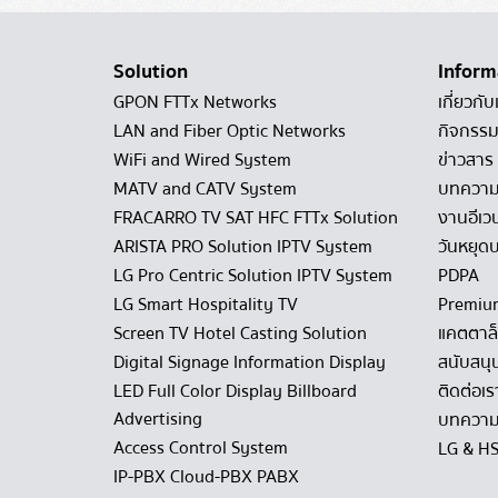
Solution
Inform
GPON FTTx Networks
เกี่ยวกับ
LAN and Fiber Optic Networks
กิจกรรม
WiFi and Wired System
ข่าวสาร
MATV and CATV System
บทควา
FRACARRO TV SAT HFC FTTx Solution
งานอีเว
ARISTA PRO Solution IPTV System
วันหยุดบ
LG Pro Centric Solution IPTV System
PDPA
LG Smart Hospitality TV
Premiu
Screen TV Hotel Casting Solution
แคตตาล
Digital Signage Information Display
สนับสนุ
LED Full Color Display Billboard
ติดต่อเร
Advertising
บทความ
Access Control System
LG & H
IP-PBX Cloud-PBX PABX