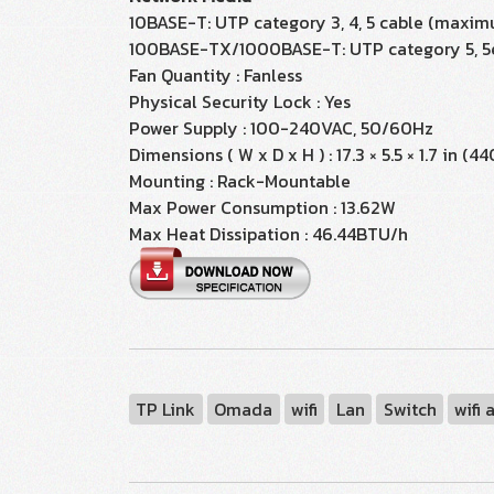
10BASE-T: UTP category 3, 4, 5 cable (maxi
100BASE-TX/1000BASE-T: UTP category 5, 5
Fan Quantity : Fanless
Physical Security Lock : Yes
Power Supply : 100-240VAC, 50/60Hz
Dimensions ( W x D x H ) : 17.3 × 5.5 × 1.7 in (
Mounting : Rack-Mountable
Max Power Consumption : 13.62W
Max Heat Dissipation : 46.44BTU/h
TP Link
Omada
wifi
Lan
Switch
wifi