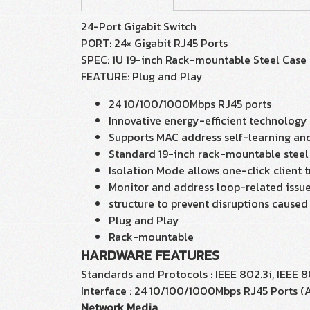
24-Port Gigabit Switch
PORT: 24× Gigabit RJ45 Ports
SPEC: 1U 19-inch Rack-mountable Steel Case
FEATURE: Plug and Play
24 10/100/1000Mbps RJ45 ports
Innovative energy-efficient technolog
Supports MAC address self-learning an
Standard 19-inch rack-mountable steel
Isolation Mode allows one-click client 
Monitor and address loop-related issue
structure to prevent disruptions caused
Plug and Play
Rack-mountable
HARDWARE FEATURES
Standards and Protocols : IEEE 802.3i, IEEE 8
Interface : 24 10/100/1000Mbps RJ45 Ports 
Network Media