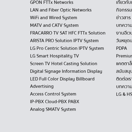
GPON FTTx Networks
เกี่ยวกับ
LAN and Fiber Optic Networks
กิจกรรม
WiFi and Wired System
ข่าวสาร
MATV and CATV System
บทควา
FRACARRO TV SAT HFC FTTx Solution
งานอีเว
ARISTA PRO Solution IPTV System
วันหยุดบ
LG Pro Centric Solution IPTV System
PDPA
LG Smart Hospitality TV
Premiu
Screen TV Hotel Casting Solution
แคตตาล
Digital Signage Information Display
สนับสนุ
LED Full Color Display Billboard
ติดต่อเร
Advertising
บทความ
Access Control System
LG & H
IP-PBX Cloud-PBX PABX
Analog SMATV System