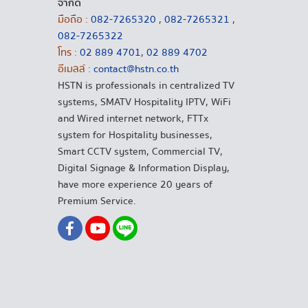
จำกัด
มือถือ :
082-7265320
,
082-7265321
,
082-7265322
โทร :
02 889 4701
,
02 889 4702
อีเมลล์ :
contact@hstn.co.th
HSTN is professionals in centralized TV
systems, SMATV Hospitality IPTV, WiFi
and Wired internet network, FTTx
system for Hospitality businesses,
Smart CCTV system, Commercial TV,
Digital Signage & Information Display,
have more experience 20 years of
Premium Service.