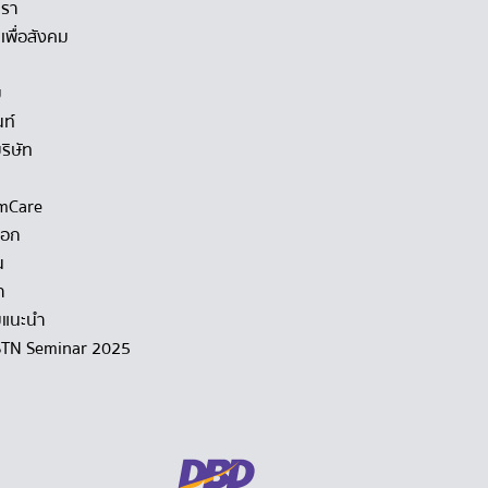
เรา
เพื่อสังคม
ม
นท์
ริษัท
mCare
็อก
น
า
แนะนำ
STN Seminar 2025