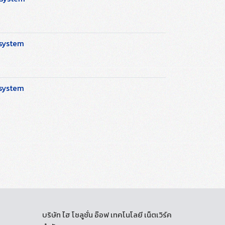
 system
 system
บริษัท ไฮ โซลูชั่น อ๊อฟ เทคโนโลยี เน็ตเวิร์ค