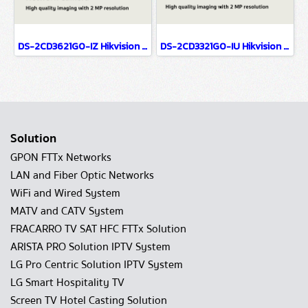
DS-2CD3621G0-IZ Hikvision 2MP Varifocal Bullet Network Camera IP Camera CCTV Camera (2.7-13.5mm)
DS-2CD3321G0-IU Hikvision 2MP Build in Mic Fixed Turret Network Camera IP Camera CCTV Camera (4mm)
Solution
GPON FTTx Networks
LAN and Fiber Optic Networks
WiFi and Wired System
MATV and CATV System
FRACARRO TV SAT HFC FTTx Solution
ARISTA PRO Solution IPTV System
LG Pro Centric Solution IPTV System
LG Smart Hospitality TV
Screen TV Hotel Casting Solution