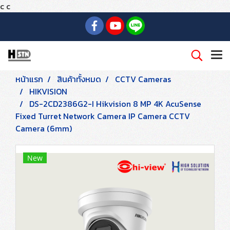
c
c
หน้าแรก
สินค้าทั้งหมด
CCTV Cameras
HIKVISION
DS-2CD2386G2-I Hikvision 8 MP 4K AcuSense
Fixed Turret Network Camera IP Camera CCTV
Camera (6mm)
New