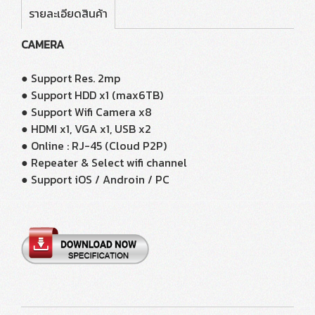
รายละเอียดสินค้า
CAMERA
● Support Res. 2mp
● Support HDD x1 (max6TB)
● Support Wifi Camera x8
● HDMI x1, VGA x1, USB x2
● Online : RJ-45 (Cloud P2P)
● Repeater & Select wifi channel
● Support iOS / Androin / PC