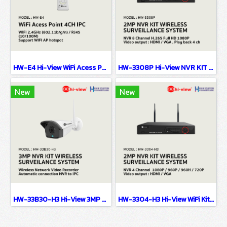
HW-E4 Hi-View WiFi Acess Point 4CH IPC Router Wi-Fi For NVR
HW-3308P Hi-View NVR KIT 2MP FHD NVR 8 Chanel WIFI SURVEILANCE SYSTEM Network Camera IP Camera CCTV Camera
New
New
HW-33B30-H3 Hi-View 3MP NVR KIT WIRELESS SURVEILANCE SYSTEM Network Camera IP Camera CCTV Camera
HW-3304-H3 Hi-View WiFi Kit Set 4 Chanel 2MP FHD NVR KIT WIFI SURVEILLANCE SYSTEM Network Camera IP Camera CCTV Camera