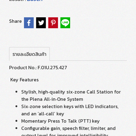
Share
รายละเอียดสินค้า
Product No.: F.01U.275.427
Key Features
Stylish, high‑quality six‑zone Call Station for
the Plena All‑in‑One System
Six‑zone selection keys with LED indicators,
and an ‘all‑call’ key
Momentary Press To Talk (PTT) key
Configurable gain, speech filter, limiter, and
output level for improved intelligibility