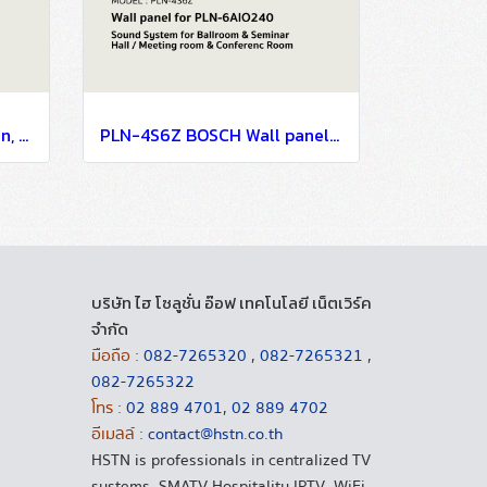
PLE-1CS BOSCH Call station, all-call / Sound System for Ballroom & Seminar Hall / Meeting room & Conference Room
PLN-4S6Z BOSCH Wall panel for PLN-6AIO240 / Sound System for Ballroom & Seminar Hall / Meeting room & Conference Room
บริษัท ไฮ โซลูชั่น อ๊อฟ เทคโนโลยี เน็ตเวิร์ค
จำกัด
มือถือ :
082-7265320
,
082-7265321
,
082-7265322
โทร :
02 889 4701
,
02 889 4702
อีเมลล์ :
contact@hstn.co.th
HSTN is professionals in centralized TV
systems, SMATV Hospitality IPTV, WiFi