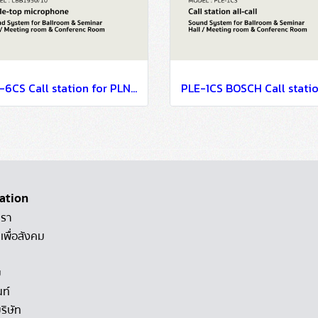
PLN-6CS Call station for PLN-6AIO240, 6-zone / Sound System for Ballroom & Seminar Hall / Meeting room & Conference Room
ation
เรา
เพื่อสังคม
ม
นท์
ริษัท