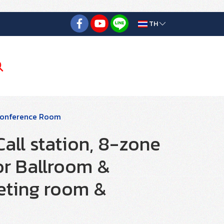
TH
 Conference Room
ll station, 8-zone
or Ballroom &
eting room &