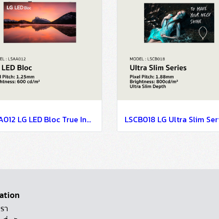
LSAA012 LG LED Bloc True Innovation Behind Simplicity P1.25
ation
เรา