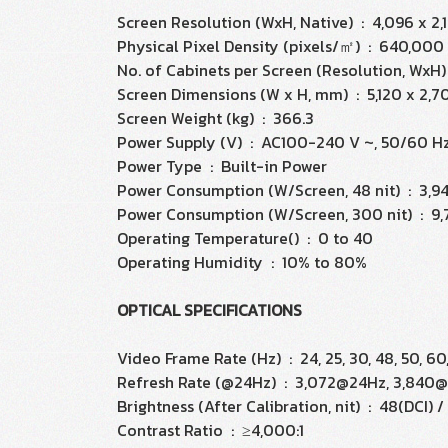
Screen Resolution (WxH, Native) : 4,096 x 2,
Physical Pixel Density (pixels/㎡) : 640,000
No. of Cabinets per Screen (Resolution, WxH) 
Screen Dimensions (W x H, mm) : 5,120 x 2,7
Screen Weight (kg) : 366.3
Power Supply (V) : AC100-240 V ~, 50/60 H
Power Type : Built-in Power
Power Consumption (W/Screen, 48 nit) : 3,9
Power Consumption (W/Screen, 300 nit) : 9
Operating Temperature() : 0 to 40
Operating Humidity : 10% to 80%
OPTICAL SPECIFICATIONS
Video Frame Rate (Hz) : 24, 25, 30, 48, 50, 6
Refresh Rate (@24Hz) : 3,072@24Hz, 3,840
Brightness (After Calibration, nit) : 48(DCI) /
Contrast Ratio : ≥4,000:1