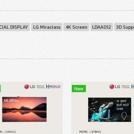
IAL DISPLAY
LG Miraclass
4K Screen
LDAA012
3D Supp
New