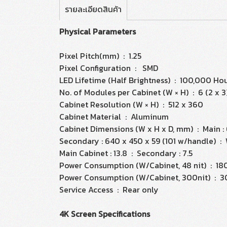
รายละเอียดสินค้า
Physical Parameters
Pixel Pitch(mm) : 1.25
Pixel Configuration : SMD
LED Lifetime (Half Brightness) : 100,000 Ho
No. of Modules per Cabinet (W × H) : 6 (2 x 3
Cabinet Resolution (W × H) : 512 x 360
Cabinet Material : Aluminum
Cabinet Dimensions (W x H x D, mm) : Main : 
Secondary : 640 x 450 x 59 (101 w/handle) : 
Main Cabinet : 13.8 : Secondary : 7.5
Power Consumption (W/Cabinet, 48 nit) : 180
Power Consumption (W/Cabinet, 300nit) : 3
Service Access : Rear only
4K Screen Specifications