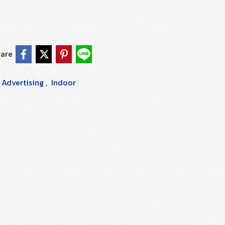
are
d Advertising
,
Indoor