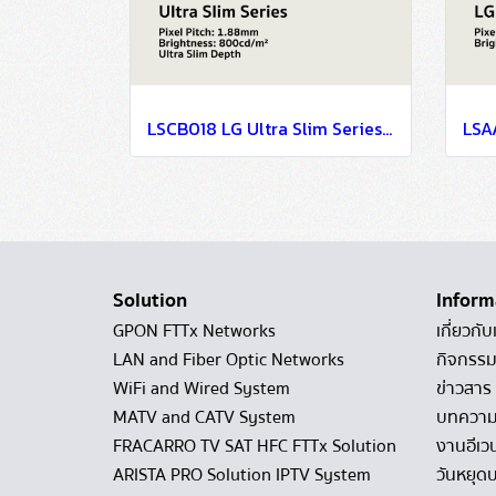
LSCB018 LG Ultra Slim Series EMC Class B Certified & Fire Resistant Design P1.88
Solution
Inform
GPON FTTx Networks
เกี่ยวกับ
LAN and Fiber Optic Networks
กิจกรรม
WiFi and Wired System
ข่าวสาร
MATV and CATV System
บทควา
FRACARRO TV SAT HFC FTTx Solution
งานอีเว
ARISTA PRO Solution IPTV System
วันหยุดบ