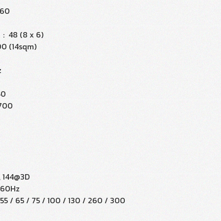
160
: 48 (8 x 6)
00 (14sqm)
z
40
,700
0, 144@3D
@60Hz
 55 / 65 / 75 / 100 / 130 / 260 / 300