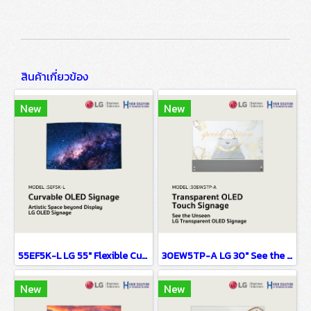
สินค้าเกี่ยวข้อง
New
New
55EF5K-L LG 55" Flexible Curved Open Frame OLED Signage Digital Signage Information Display
30EW5TP-A LG 30" See the Unseen, LG Transparent OLED Signage Digital Signage Information Display
New
New