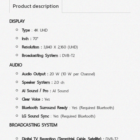
Product description
DISPLAY
Type
: 4K UHD
Inch
:
70"
Resolution :
3,840 X 2,160 (UHD)
Broadcasting System
:
DVB-T2
AUDIO
Audio Output :
20 W (10 W per Channel)
Speaker System :
2.0 ch
AI Sound / Pro :
AI Sound
Clear Voice :
Yes
Bluetooth Surround Ready
: Yes (Required Bluetooth)
LG Sound Sync
: Yes (Required Bluetooth)
BROADCASTING SYSTEM
Digital TV Reception (Terrestrial, Cable, Satellite) :
DVB-T2