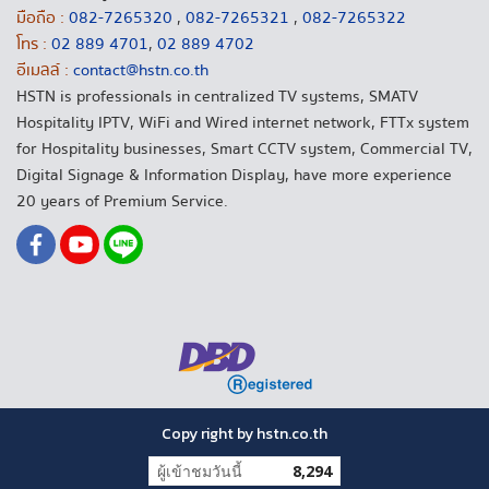
มือถือ :
082-7265320
,
082-7265321
,
082-7265322
โทร :
02 889 4701
,
02 889 4702
อีเมลล์ :
contact@hstn.co.th
HSTN is professionals in centralized TV systems, SMATV
Hospitality IPTV, WiFi and Wired internet network, FTTx system
for Hospitality businesses, Smart CCTV system, Commercial TV,
Digital Signage & Information Display, have more experience
20 years of Premium Service.
Copy right by hstn.co.th
ผู้เข้าชมวันนี้
8,294