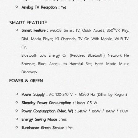
Analog TV Reception :
Yes
SMART FEATURE
Smart Feature :
webOS Smart TV, Quick Access, 360°VR Play,
DIAL, Media Player, LG Channels, TV On With Mobile, Wi-Fi TV
On,
Bluetooth Low Energy On (Required Bluetooth), Network File
Browser, Block Access to Harmful Site, Hotel Mode, Music
Discovery
POWER & GREEN
Power Supply :
AC 100-240 V ~, 50/60 Hz (Differ by Region)
Standby Power Consumption :
Under 0.5 W
Power Consumption (Max, W) :
240W / 195W / 160W / 110W
Energy Saving Mode :
Yes
Illuminance Green Sensor :
Yes