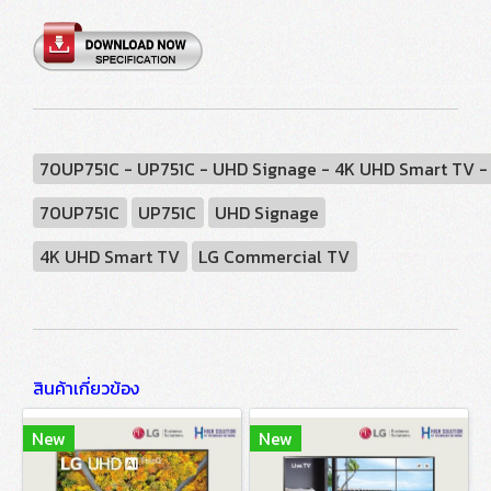
70UP751C - UP751C - UHD Signage - 4K UHD Smart TV 
70UP751C
UP751C
UHD Signage
4K UHD Smart TV
LG Commercial TV
สินค้าเกี่ยวข้อง
New
New