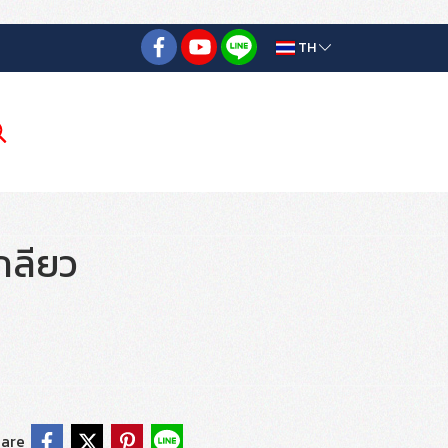
TH
กลียว
are