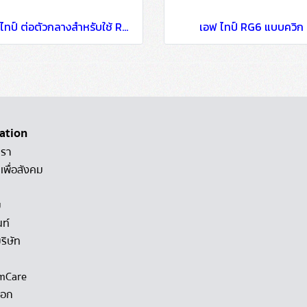
เอฟ ไทป์ ต่อตัวกลางสำหรับใช้ RG6
เอฟ ไทป์ RG6 แบบควิก
ation
เรา
เพื่อสังคม
ม
นท์
ริษัท
mCare
็อก