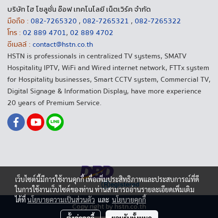
บริษัท ไฮ โซลูชั่น อ๊อฟ เทคโนโลยี เน็ตเวิร์ค จำกัด
มือถือ :
082-7265320
,
082-7265321
,
082-7265322
โทร :
02 889 4701
,
02 889 4702
อีเมลล์ :
contact@hstn.co.th
HSTN is professionals in centralized TV systems, SMATV
Hospitality IPTV, WiFi and Wired internet network, FTTx system
for Hospitality businesses, Smart CCTV system, Commercial TV,
Digital Signage & Information Display, have more experience
20 years of Premium Service.
เว็บไซต์นี้มีการใช้งานคุกกี้ เพื่อเพิ่มประสิทธิภาพและประสบการณ์ที่ดี
ในการใช้งานเว็บไซต์ของท่าน ท่านสามารถอ่านรายละเอียดเพิ่มเติม
ได้ที่
นโยบายความเป็นส่วนตัว
และ
นโยบายคุกกี้
Copy right by hstn.co.th