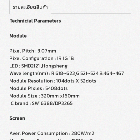
รายละเอียดสินค้า
Technicial Parameters
Module
Pixel Pitch : 3.07mm
Pixel Configuration : 1R 1G 1B
LED : SMD2121 ,Hongsheng
Wave length(nm) : R:618~623,G:521~524.B:464~467
Module Resolution : 104dots X 52dots
Module Pixles : 5408dots
Module Size : 320mm x160mm
IC brand : SW16388/DP3265
Screen
Aver. Power Consumption : 280W/m2