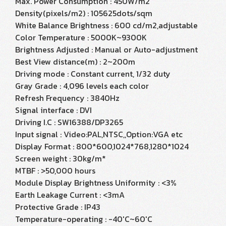
Max. Power Consumption : 450W/m2
Density(pixels/m2) : 105625dots/sqm
White Balance Brightness : 600 cd/m2,adjustable
Color Temperature : 5000K~9300K
Brightness Adjusted : Manual or Auto-adjustment
Best View distance(m) : 2~200m
Driving mode : Constant current, 1/32 duty
Gray Grade : 4,096 levels each color
Refresh Frequency : 3840Hz
Signal interface : DVI
Driving I.C : SW16388/DP3265
Input signal : Video:PAL,NTSC,,Option:VGA etc
Display Format : 800*600,1024*768,1280*1024
Screen weight : 30kg/m*
MTBF : >50,000 hours
Module Display Brightness Uniformity : <3%
Earth Leakage Current : <3mA
Protective Grade : IP43
Temperature-operating : -40'C~60'C