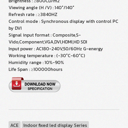
Brightness : ≥800CD/m2
Viewing angle (H /V) : 140°/140°
Refresh rate : ≥3840HZ
Control mode : Synchronous display with control PC
by DVI
Signal input format : Composite,S-
Vido,Component,VGA,DVI,HDMI,HD SDI
Input power : AC180-240V,50/60Hz G-energy
Working temperature : (-30°C-60°C)
Humidity range : 10%-90%
Life Span : ≥100000hours
ACE
Indoor fixed led display Series