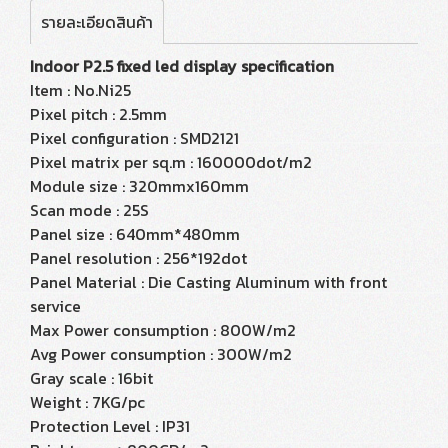
รายละเอียดสินค้า
Indoor P2.5 fixed led display specification
Item : No.Ni25
Pixel pitch : 2.5mm
Pixel configuration : SMD2121
Pixel matrix per sq.m : 160000dot/m2
Module size : 320mmx160mm
Scan mode : 25S
Panel size : 640mm*480mm
Panel resolution : 256*192dot
Panel Material : Die Casting Aluminum with front
service
Max Power consumption : 800W/m2
Avg Power consumption : 300W/m2
Gray scale : 16bit
Weight : 7KG/pc
Protection Level : IP31