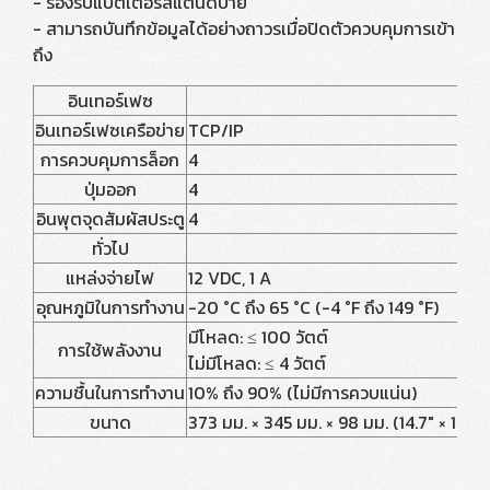
- รองรับแบตเตอรี่สแตนด์บาย
- สามารถบันทึกข้อมูลได้อย่างถาวรเมื่อปิดตัวควบคุมการเข้า
ถึง
อินเทอร์เฟซ
อินเทอร์เฟซเครือข่าย
TCP/IP
การควบคุมการล็อก
4
ปุ่มออก
4
อินพุตจุดสัมผัสประตู
4
ทั่วไป
แหล่งจ่ายไฟ
12 VDC, 1 A
อุณหภูมิในการทำงาน
-20 °C ถึง 65 °C (-4 °F ถึง 149 °F)
มีโหลด: ≤ 100 วัตต์
การใช้พลังงาน
ไม่มีโหลด: ≤ 4 วัตต์
ความชื้นในการทำงาน
10% ถึง 90% (ไม่มีการควบแน่น)
ขนาด
373 มม. × 345 มม. × 98 มม. (14.7" × 13.6" 