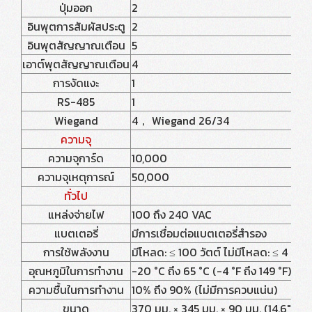
ปุ่มออก
2
อินพุตการสัมผัสประตู
2
อินพุตสัญญาณเตือน
5
เอาต์พุตสัญญาณเตือน
4
การงัดแงะ
1
RS-485
1
Wiegand
4， Wiegand 26/34
ความจุ
ความจุการ์ด
10,000
ความจุเหตุการณ์
50,000
ทั่วไป
แหล่งจ่ายไฟ
100 ถึง 240 VAC
แบตเตอรี่
มีการเชื่อมต่อแบตเตอรี่สำรอง
การใช้พลังงาน
มีโหลด: ≤ 100 วัตต์ ไม่มีโหลด: ≤ 4 วัตต์
อุณหภูมิในการทำงาน
-20 °C ถึง 65 °C (-4 °F ถึง 149 °F)
ความชื้นในการทำงาน
10% ถึง 90% (ไม่มีการควบแน่น)
ขนาด
370 มม. × 345 มม. × 90 มม. (14.6" × 13.