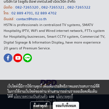
บริษัท ไฮ โซลูชั่น อ๊อฟ เทคโนโลยี เน็ตเวิร์ค จำกัด
มือถือ :
082-7265320
,
082-7265321
,
082-7265322
โทร :
02 889 4701
,
02 889 4702
อีเมลล์ :
contact@hstn.co.th
HSTN is professionals in centralized TV systems, SMATV
Hospitality IPTV, WiFi and Wired internet network, FTTx system
for Hospitality businesses, Smart CCTV system, Commercial TV,
Digital Signage & Information Display, have more experience
20 years of Premium Service.
เว็บไซต์นี้มีการใช้งานคุกกี้ เพื่อเพิ่มประสิทธิภาพและประสบการณ์ที่ดี
ในการใช้งานเว็บไซต์ของท่าน ท่านสามารถอ่านรายละเอียดเพิ่มเติม
ได้ที่
นโยบายความเป็นส่วนตัว
และ
นโยบายคุกกี้
Copy right by hstn.co.th
ตั้งค่าคุกกี้
ยอมรับทั้งหมด
ผู้เข้าชมวันนี้
8,569