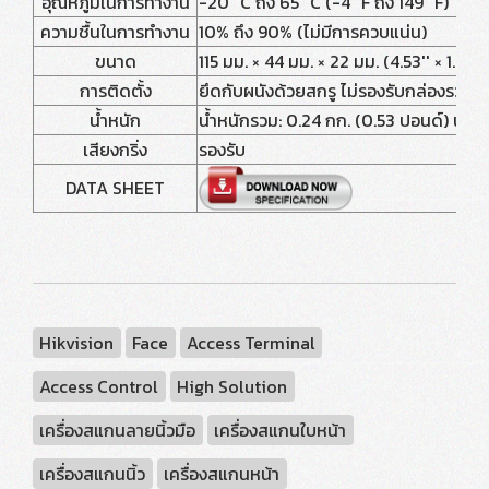
อุณหภูมิในการทำงาน
-20 °C ถึง 65 °C (-4 °F ถึง 149 °F)
ความชื้นในการทำงาน
10% ถึง 90% (ไม่มีการควบแน่น)
ขนาด
115 มม. × 44 มม. × 22 มม. (4.53'' × 1.73''
การติดตั้ง
ยึดกับผนังด้วยสกรู ไม่รองรับกล่องรวม
น้ำหนัก
น้ำหนักรวม: 0.24 กก. (0.53 ปอนด์) น้ำหน
เสียงกริ่ง
รองรับ
DATA SHEET
Hikvision
Face
Access Terminal
Access Control
High Solution
เครื่องสแกนลายนิ้วมือ
เครื่องสแกนใบหน้า
เครื่องสแกนนิ้ว
เครื่องสแกนหน้า