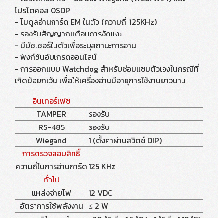
โปรโตคอล OSDP
- โมดูลอ่านการ์ด EM ในตัว (ความถี่: 125KHz)
- รองรับสัญญาณเตือนการงัดแงะ
- มีบัซเซอร์ในตัวเพื่อระบุสถานะการอ่าน
- ฟังก์ชันอัปเกรดออนไลน์
- การออกแบบ Watchdog สำหรับซ่อมแซมตัวเองในกรณีที่
เกิดข้อยกเว้น เพื่อให้เครื่องอ่านมีอายุการใช้งานยาวนาน
อินเทอร์เฟซ
TAMPER
รองรับ
RS-485
รองรับ
Wiegand
1 (ตั้งค่าผ่านสวิตช์ DIP)
การตรวจสอบสิทธิ์
ความถี่ในการอ่านการ์ด
125 KHz
ทั่วไป
แหล่งจ่ายไฟ
12 VDC
อัตราการใช้พลังงาน
≤ 2 W