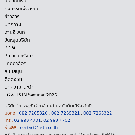
เกี่ยวกับเรา
กิจกรรมเพื่อสังคม
ข่าวสาร
บทความ
งานอีเวนท์
วันหยุดบริษัท
PDPA
PremiumCare
แคตตาล็อก
สนับสนุน
ติดต่อเรา
บทความแนะนำ
LG & HSTN Seminar 2025
บริษัท ไฮ โซลูชั่น อ๊อฟ เทคโนโลยี เน็ตเวิร์ค จำกัด
มือถือ :
082-7265320
,
082-7265321
,
082-7265322
โทร :
02 889 4701
,
02 889 4702
อีเมลล์ :
contact@hstn.co.th
HSTN is professionals in centralized TV systems, SMATV