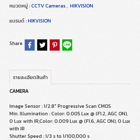
หมวดหมู่ :
CCTV Cameras
,
HIKVISION
แบรนด์ :
HIKVISION
Share
รายละเอียดสินค้า
CAMERA
Image Sensor : 1/2.8" Progressive Scan CMOS
Min. Illumination : Color: 0.005 Lux @ (F1.2, AGC ON),
0 Lux with IR;Color: 0.009 Lux @ (F1.6, AGC ON), 0 Lux
with IR
Shutter Speed : 1/3 s to 1/100,000 s