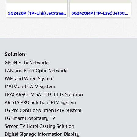
SG2428P (TP-Link) JetStream 28-Port Gigabit Smart Switch with 24-Port PoE+ wifi & wired system
SG2428MP (TP-Link) JetStream 28-Port Gigabit Smart Switch with 24-Port PoE+ wifi & wired system
Solution
GPON FTTx Networks
LAN and Fiber Optic Networks
WiFi and Wired System
MATV and CATV System
FRACARRO TV SAT HFC FTTx Solution
ARISTA PRO Solution IPTV System
LG Pro Centric Solution IPTV System
LG Smart Hospitality TV
Screen TV Hotel Casting Solution
Digital Signage Information Display