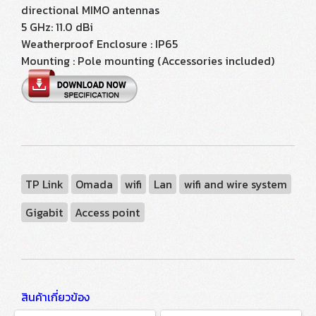
directional MIMO antennas
5 GHz: 11.0 dBi
Weatherproof Enclosure : IP65
Mounting : Pole mounting (Accessories included)
TP Link
Omada
wifi
Lan
wifi and wire system
Gigabit
Access point
สินค้าเกี่ยวข้อง