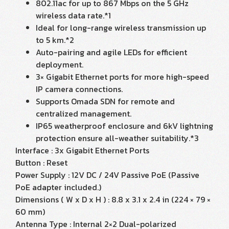
802.11ac for up to 867 Mbps on the 5 GHz
wireless data rate.*1
Ideal for long-range wireless transmission up
to 5 km.*2
Auto-pairing and agile LEDs for efficient
deployment.
3× Gigabit Ethernet ports for more high-speed
IP camera connections.
Supports Omada SDN for remote and
centralized management.
IP65 weatherproof enclosure and 6kV lightning
protection ensure all-weather suitability.*3
Interface : 3x Gigabit Ethernet Ports
Button : Reset
Power Supply : 12V DC / 24V Passive PoE (Passive
PoE adapter included.)
Dimensions ( W x D x H ) : 8.8 x 3.1 x 2.4 in (224 × 79 ×
60 mm)
Antenna Type : Internal 2×2 Dual-polarized