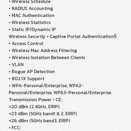
• Wireless Schedule
• RADIUS Accounting
• MAC Authentication
• Wireless Statistics
• Static IP/Dynamic IP
Wireless Security • Captive Portal Authentication§
• Access Control
• Wireless Mac Address Filtering
• Wireless Isolation Between Clients
• VLAN
• Rogue AP Detection
• 802.1X Support
• WPA-Personal/Enterprise, WPA2-
Personal/Enterprise, WPA3-Personal/Enterprise
Transmission Power • CE:
<20 dBm (2.4GHz, EIRP)
<23 dBm (5GHz band1 & 2, EIRP)
<26 dBm (5GHz band3, EIRP)
• FCC: