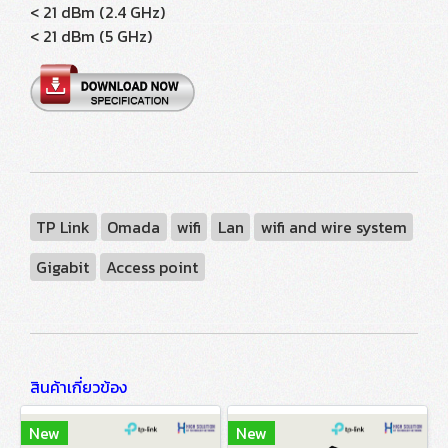
< 21 dBm (2.4 GHz)
< 21 dBm (5 GHz)
TP Link
Omada
wifi
Lan
wifi and wire system
Gigabit
Access point
สินค้าเกี่ยวข้อง
New
New