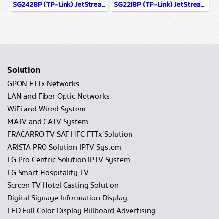
SG2428P (TP-Link) JetStream 28-Port Gigabit Smart Switch with 24-Port PoE+ wifi & wired system
SG2218P (TP-Link) JetStream 18-Port Gigabit Smart Switch with 16-Port PoE+ wifi & wired system
Solution
GPON FTTx Networks
LAN and Fiber Optic Networks
WiFi and Wired System
MATV and CATV System
FRACARRO TV SAT HFC FTTx Solution
ARISTA PRO Solution IPTV System
LG Pro Centric Solution IPTV System
LG Smart Hospitality TV
Screen TV Hotel Casting Solution
Digital Signage Information Display
LED Full Color Display Billboard Advertising