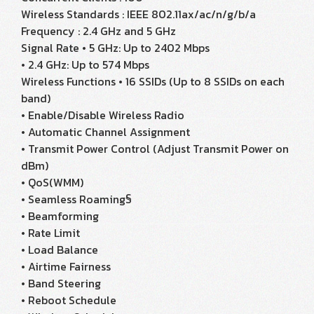
Wireless Standards : IEEE 802.11ax/ac/n/g/b/a
Frequency : 2.4 GHz and 5 GHz
Signal Rate • 5 GHz: Up to 2402 Mbps
• 2.4 GHz: Up to 574 Mbps
Wireless Functions • 16 SSIDs (Up to 8 SSIDs on each
band)
• Enable/Disable Wireless Radio
• Automatic Channel Assignment
• Transmit Power Control (Adjust Transmit Power on
dBm)
• QoS(WMM)
• Seamless Roaming§
• Beamforming
• Rate Limit
• Load Balance
• Airtime Fairness
• Band Steering
• Reboot Schedule