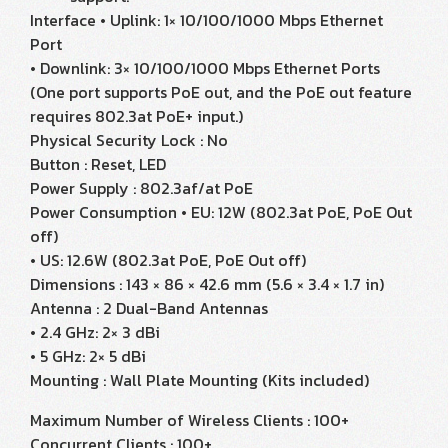
Interface • Uplink: 1× 10/100/1000 Mbps Ethernet
Port
• Downlink: 3× 10/100/1000 Mbps Ethernet Ports
(One port supports PoE out, and the PoE out feature
requires 802.3at PoE+ input.)
Physical Security Lock : No
Button : Reset, LED
Power Supply : 802.3af/at PoE
Power Consumption • EU: 12W (802.3at PoE, PoE Out
off)
• US: 12.6W (802.3at PoE, PoE Out off)
Dimensions : 143 × 86 × 42.6 mm (5.6 × 3.4 × 1.7 in)
Antenna : 2 Dual-Band Antennas
• 2.4 GHz: 2× 3 dBi
• 5 GHz: 2× 5 dBi
Mounting : Wall Plate Mounting (Kits included)
Maximum Number of Wireless Clients : 100+
Concurrent Clients : 100+