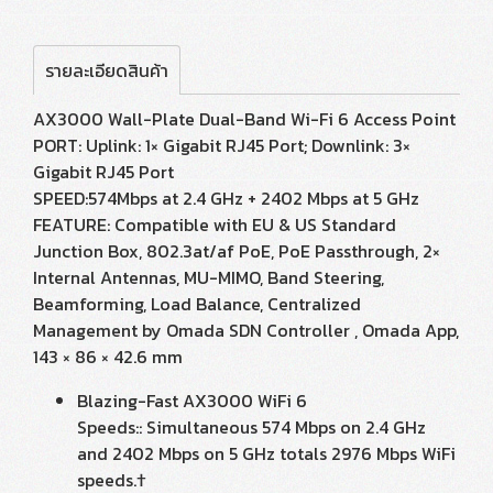
รายละเอียดสินค้า
AX3000 Wall-Plate Dual-Band Wi-Fi 6 Access Point
PORT: Uplink: 1× Gigabit RJ45 Port; Downlink: 3×
Gigabit RJ45 Port
SPEED:574Mbps at 2.4 GHz + 2402 Mbps at 5 GHz
FEATURE: Compatible with EU & US Standard
Junction Box, 802.3at/af PoE, PoE Passthrough, 2×
Internal Antennas, MU-MIMO, Band Steering,
Beamforming, Load Balance, Centralized
Management by Omada SDN Controller , Omada App,
143 × 86 × 42.6 mm
Blazing-Fast AX3000 WiFi 6
Speeds:: Simultaneous 574 Mbps on 2.4 GHz
and 2402 Mbps on 5 GHz totals 2976 Mbps WiFi
speeds.†