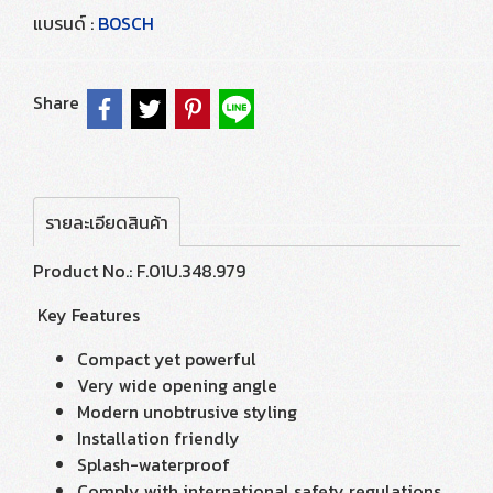
แบรนด์ :
BOSCH
Share
รายละเอียดสินค้า
Product No.: F.01U.348.979
Key Features
Compact yet powerful
Very wide opening angle
Modern unobtrusive styling
Installation friendly
Splash-waterproof
Comply with international safety regulations