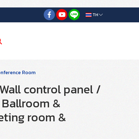
TH
Conference Room
ll control panel /
 Ballroom &
eting room &