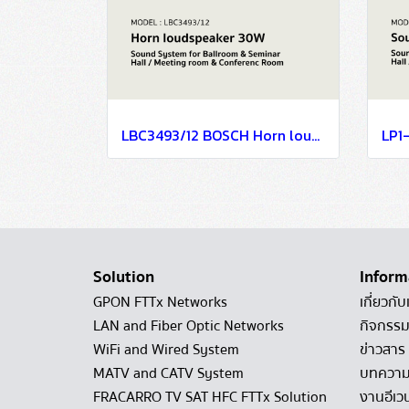
LBC3493/12 BOSCH Horn loudspeaker, 30W / Sound System for Ballroom & Seminar Hall / Meeting room & Conference Room
Solution
Inform
GPON FTTx Networks
เกี่ยวกับ
LAN and Fiber Optic Networks
กิจกรรม
WiFi and Wired System
ข่าวสาร
MATV and CATV System
บทควา
FRACARRO TV SAT HFC FTTx Solution
งานอีเว